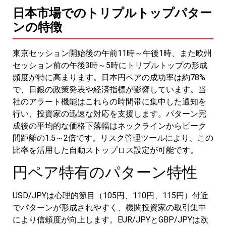
日本市場でのトリプルトップパター
ンの特徴
東京セッション開始後の午前11時～午後1時、また欧州
セッション前の午後3時～5時にトリプルトップの形成
頻度が特に高まります。日本円ペアの成功率は約78%
で、日銀の政策発表や経済指標が影響しています。当
社のアラート機能はこれらの時間帯に集中した通知を
行い、投資家の迅速な対応を支援します。パターン完
成後の平均的な価格下落幅はネックラインからピーク
間距離の1.5～2倍です。リスク管理ツールにより、この
比率を活用した自動ストップロス設定が可能です。
円ペア特有のパターン特性
USD/JPYは心理的節目（105円、110円、115円）付近
でパターンが形成されやすく、機関投資家の取引集中
により信頼度が向上します。EUR/JPYとGBP/JPYは欧