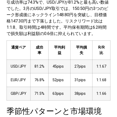
引成功率は74.3%で、USD/JPYが81.2%と最も高い数値
でした。3月のUSD/JPY取引では、150.50円の3つのピ
ーク形成後にネックライン148.80円を突破し、目標価
格147.30円まで下落しました。リスクリワード比は
1:1.8、取引時間は4時間です。平均保有期間は6.2時間
で損失額は利益額の0.6倍に抑えられています。
通貨ペア
成功
平均利
平均損
R/R
率
益
失
比
USD/JPY
81.2%
45pips
27pips
1:1.67
EUR/JPY
76.8%
52pips
31pips
1:1.68
GBP/JPY
71.5%
63pips
38pips
1:1.66
季節性パターンと市場環境