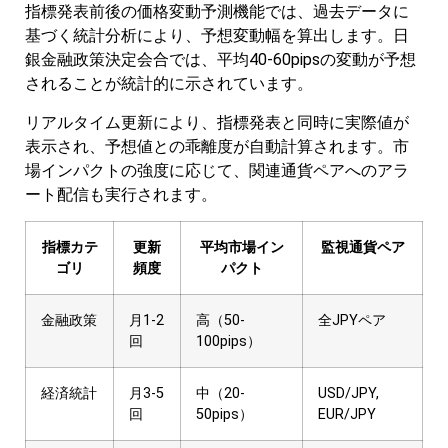
指標発表前後の価格変動予測機能では、過去データに
基づく統計分析により、予想変動幅を算出します。日
銀金融政策決定会合では、平均40-60pipsの変動が予想
されることが統計的に示されています。
リアルタイム更新により、指標発表と同時に実際値が
表示され、予想値との乖離度が自動計算されます。市
場インパクトの強度に応じて、関連通貨ペアへのアラ
ート配信も実行されます。
指標カテ
更新
平均市場イン
監視通貨ペア
ゴリ
頻度
パクト
金融政策
月1-2
高（50-
全JPYペア
回
100pips）
経済統計
月3-5
中（20-
USD/JPY,
回
50pips）
EUR/JPY