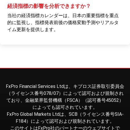
経済指標の影響を分析できますか？
当社の経済指標カレンダーは、日本の重要指標を重点
的に監視し、指標発表前後の価格変動予測やリアルタ
イム更新を提供します。
FxPro Financial Services Ltdは、キプロス証券取引委員会
（ライセンス番号078/07）によって認可および規制され
ており、金融業界監督機構（FSCA）（認可番号45052）
によっても認可されています。
FxPro Global Markets Ltdは、SCB（ライセンス番号SIA-
F184）によって認可および規制されています。
このサイトはFxPro社のパートナーのウェブサイトで