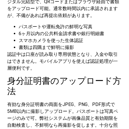
ジタル完結型で、QRコードまたはブラウザ経由で書類
をアップロード可能。通常数時間以内に承認されます
が、不備があれば再提出依頼があります。
パスポートや運転免許の鮮明な写真
6ヶ月以内の公共料金請求書や銀行明細書
スマホカメラを使った生体認証
書類は四隅まで鮮明に撮影
認証中は口座が読み取り専用状態となり、入金や取引
はできません。モバイルアプリを使えば認証処理が一
層便利です。
身分証明書のアップロード方
法
有効な身分証明書の両面をJPEG、PNG、PDF形式で
5MB以内に撮影しアップロード。パスポートは写真ペ
ージのみで可。弊社システムが画像品質と有効期限を
自動検査し、不鮮明なら再撮影を促します。十分な照