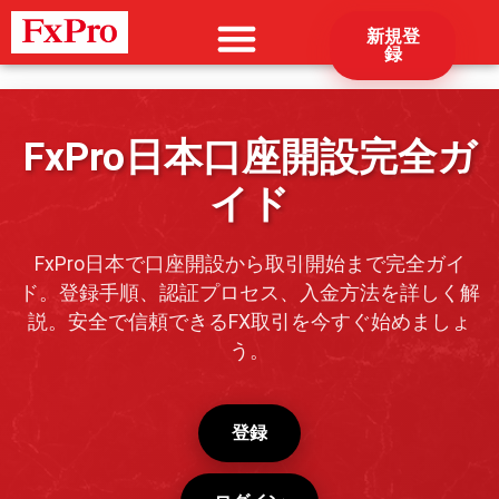
新規登
録
FxPro日本口座開設完全ガ
イド
FxPro日本で口座開設から取引開始まで完全ガイ
ド。登録手順、認証プロセス、入金方法を詳しく解
説。安全で信頼できるFX取引を今すぐ始めましょ
う。
登録