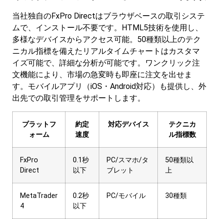
当社独自のFxPro Directはブラウザベースの取引システ
ムで、インストール不要です。HTML5技術を使用し、
多様なデバイスからアクセス可能。50種類以上のテク
ニカル指標を備えたリアルタイムチャートはカスタマ
イズ可能で、詳細な分析が可能です。ワンクリック注
文機能により、市場の急変時も即座に注文を出せま
す。モバイルアプリ（iOS・Android対応）も提供し、外
出先での取引管理をサポートします。
プラットフ
約定
対応デバイス
テクニカ
ォーム
速度
ル指標数
FxPro
0.1秒
PC/スマホ/タ
50種類以
Direct
以下
ブレット
上
MetaTrader
0.2秒
PC/モバイル
30種類
4
以下