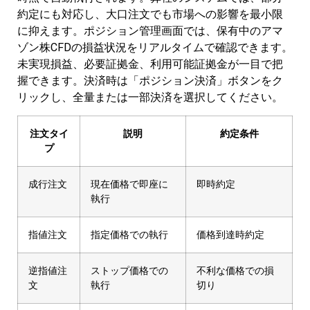
約定にも対応し、大口注文でも市場への影響を最小限
に抑えます。ポジション管理画面では、保有中のアマ
ゾン株CFDの損益状況をリアルタイムで確認できます。
未実現損益、必要証拠金、利用可能証拠金が一目で把
握できます。決済時は「ポジション決済」ボタンをク
リックし、全量または一部決済を選択してください。
注文タイ
説明
約定条件
プ
成行注文
現在価格で即座に
即時約定
執行
指値注文
指定価格での執行
価格到達時約定
逆指値注
ストップ価格での
不利な価格での損
文
執行
切り